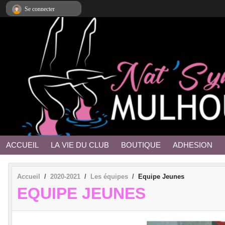
Panneau de gestion des cookies
Se connecter
ACCUEIL
LA VIE DU CLUB
BOUTIQUE
ADHESION
Accueil
2020-2021
Les équipes
Equipe Jeunes
EQUIPE JEUNES