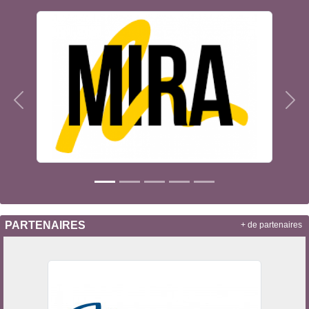
Précedent
Sui
PARTENAIRES
+ de partenaires