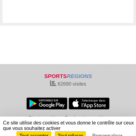
SPORTS
REGIONS
62690
visites
Charte cookies
Gestion des cookies
Ce site utilise des cookies et vous donne le contrôle sur ceux
Informations légales
Signaler un contenu inapproprié
que vous souhaitez activer
Tout accepter
Tout refuser
Personnaliser